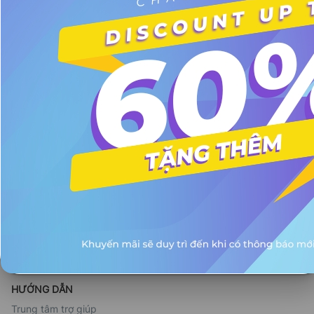
Hotline: 0908.110.140
Facebook
Telegram
Danh mục hàng đầu
Trang chủ
Giới thiệu
Về chúng tôi
Liên Hệ
HƯỚNG DẪN
Trung tâm trợ giúp