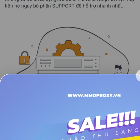
liên hệ ngay bộ phận SUPPORT để hỗ trợ nhanh nhất.