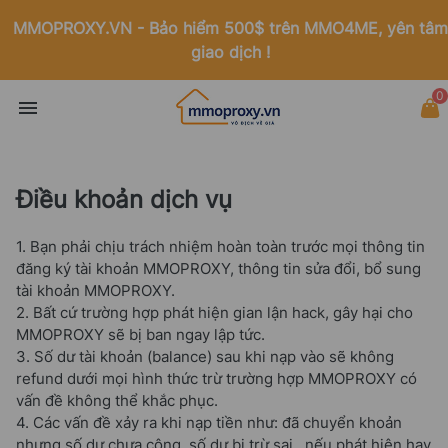
MMOPROXY.VN - Bảo hiểm 500$ trên MMO4ME, yên tâm
giao dịch !
0
Điều khoản dịch vụ
1. Bạn phải chịu trách nhiệm hoàn toàn trước mọi thông tin
đăng ký tài khoản MMOPROXY, thông tin sửa đổi, bổ sung
tài khoản MMOPROXY.
2. Bất cứ trường hợp phát hiện gian lận hack, gây hại cho
MMOPROXY sẽ bị ban ngay lập tức.
3. Số dư tài khoản (balance) sau khi nạp vào sẽ không
refund dưới mọi hình thức trừ trường hợp MMOPROXY có
vấn đề không thể khắc phục.
4. Các vấn đề xảy ra khi nạp tiền như: đã chuyển khoản
nhưng số dư chưa cộng, số dư bị trừ sai…nếu phát hiện hay